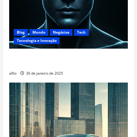
Blog
Mundo
Negócios
Tech
Tecnologia e Inovação
DeepSeek: Uma Nova Era de Busca Impulsionada por
IA
alfio
30 de janeiro de 2025