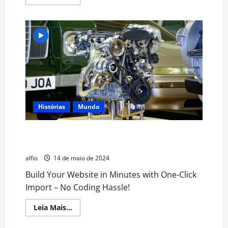
more
about
Em
busca
dos
heróis
esquecidos
da
Segunda
Guerra
Mundial
Histórias
Mundo
A história completa do extraordinário resgate em
cavernas da Tailândia
alfio
14 de maio de 2024
Build Your Website in Minutes with One-Click
Import – No Coding Hassle!
Read
Leia Mais...
more
about