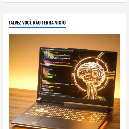
A
história
completa
do
extraordinário
resgate
TALVEZ VOCÊ NÃO TENHA VISTO
em
cavernas
da
Tailândia