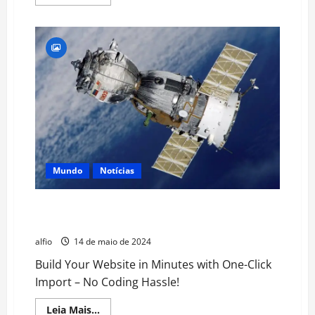
more
about
DeepSeek:
Uma
Nova
Era
de
Busca
Impulsionada
por
IA
Mundo
Notícias
Em busca dos heróis esquecidos da Segunda Guerra
Mundial
alfio
14 de maio de 2024
Build Your Website in Minutes with One-Click
Import – No Coding Hassle!
Read
Leia Mais...