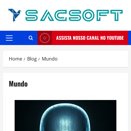
Skip
to
content
ASSISTA NOSSO CANAL NO YOUTUBE
Primary
Menu
Home
Blog
Mundo
Mundo