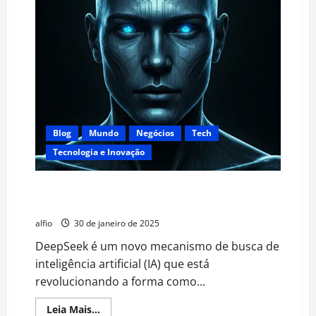
Blog
Mundo
Negócios
Tech
Tecnologia e Inovação
DeepSeek: Uma Nova Era de Busca Impulsionada por
IA
alfio
30 de janeiro de 2025
DeepSeek é um novo mecanismo de busca de
inteligência artificial (IA) que está
revolucionando a forma como...
Read
Leia Mais...