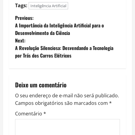
Tags:
Inteligência Artificial
P
Previous:
A Importância da Inteligência Artificial para o
o
Desenvolvimento da Ciência
Next:
s
A Revolução Silenciosa: Desvendando a Tecnologia
t
por Trás dos Carros Elétricos
n
a
Deixe um comentário
v
O seu endereço de e-mail não será publicado.
Campos obrigatórios são marcados com
*
i
Comentário
*
g
a