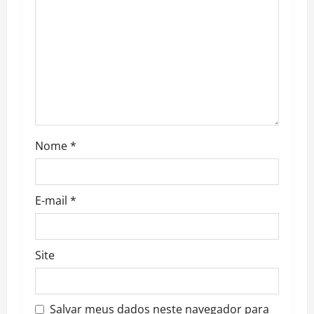
t
i
o
n
Nome
*
E-mail
*
Site
Salvar meus dados neste navegador para