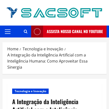
Skip
to
content
ASSISTA NOSSO CANAL NO YOUTUBE
Primary
Menu
Home
Tecnologia e Inovação
A Integração da Inteligência Artificial com a
Inteligência Humana: Como Aproveitar Essa
Sinergia
Tecnologia e Inovação
A Integração da Inteligência